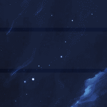
许的？
？
荣誉与成就
育 在多个国际赛事科技平台评比中脱颖而出，持续提升安全性