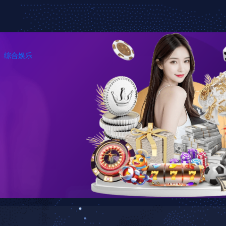
App
关于我们
体育看点
用户协议常见问答
味着什么？
台，即表示您自愿接受本用户协议的全部条款并受其约束。
么？
容？