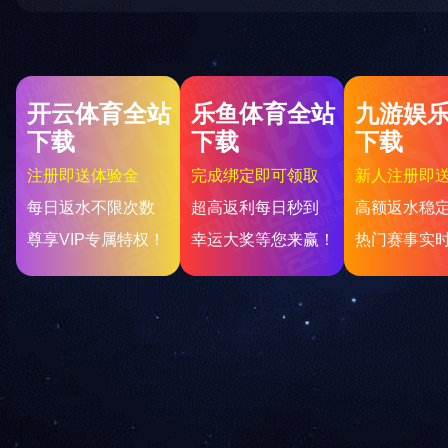
亚洲体育服务平台大奖
2022 年度综合类数字体育平台荣誉奖项，肯定平
台服务能力。