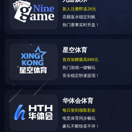
4. 我有哪些行为是不被允
5. 我的信息会被如何保护
6. 协议条款是否会变更？
7. 如有疑问应如何联系？
mk国际体