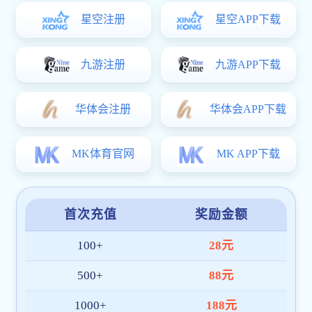
表现惊艳
2026-05-25 16:23
102 次阅读
首页
/
体育看点
在当今篮球圈中，杰伦·约翰逊的崛起引起了广泛关
注。作为一名年轻球员，他在近五场比赛中的表现可
谓惊艳，场均贡献26分、10个篮板和9次助攻，几乎
达到了三双的标准。这一成绩不仅展现了他的全面能
力，也让人们对他的未来充满期待。本文将从四个方
面详细分析杰伦·约翰逊的崛起，包括他的个人技术特
点、团队贡献、未来发展潜力以及对联盟的影响，希
望能够全面展示这位未来三双之星的魅力。