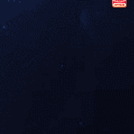
示了现代足球运动中的一
赛质量而奋斗，不断完
动整个体育界更加注重
观众奉献精彩纷呈的视
下一篇：
葡萄牙体育2220万签下苏亚雷斯替