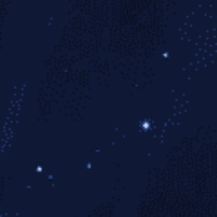
费利佩是在防守情况下自然地举起双臂，因此很多专家认为这个
球快速产生且防守者往往难以反应，因此裁判在瞬息万变中必须
同级别球队之间对于手球规则理解也存在差异，有时可能导致相
事件不仅考验着主裁判个人能力，更是对整个职业联赛执法公正
员的反应
，三镇队员表现出了极大的失望和愤怒。在投诉之后，他们持续
幕。这种行为虽属正常，但也显露出他们对比赛结果的不安定感
后采访中，多名三镇队员均表示对于这一决定感到不可理解。他
么未来类似情况可能会频繁发生，从而影响整个联赛的发展方向
处理程序的信息透明度，以便于所有参赛者能更好地理解并遵循