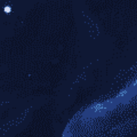
递到了球队教练组和管理层，他们开始更加关注如何提升球队整
日益复杂化的竞技环境，以求增强球队竞争力，同时保护自身权
响与思考
次简单的争议，它还折射出了当前足球行业面临的一些深层次问
通过公平公正的平台来展现实力，而一旦出现偏差，则可能导致
新审视现行执法规范，以及如何借助现代技术如VAR（视频助
地区已经实施VAR技术后，其带来的精确度反馈越来越受到重
用，提高执法水平，将会成为未来发展的重要方向之一。
们意识到，在追求胜利与荣誉之外，更需注重体育精神与公平竞
贡献自己的力量，让竞技回归本质，实现真正意义上的“美丽游戏