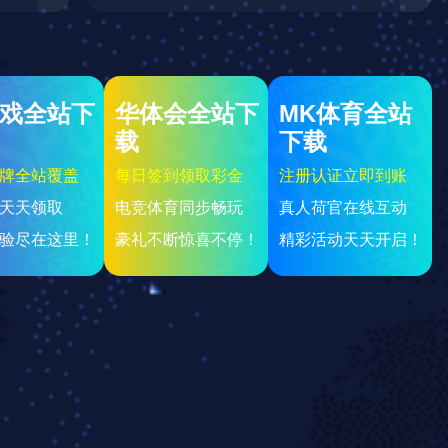
足球飞向禁区，而此时
三镇队员的不满。为了
为这次碰撞违反了足球
让比赛进行下去。
这也引出了对于裁判是
FIFA）的规定，任
判需要综合评估情况，