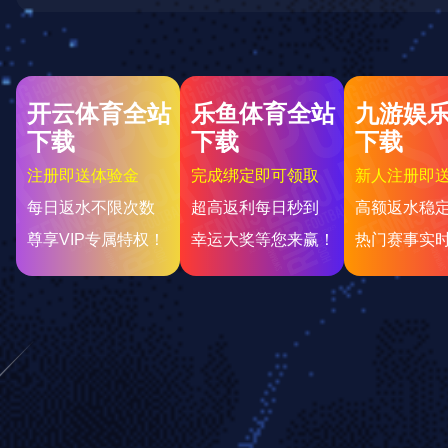
本场比赛中，绍尔队
费利佩正处于防守位
获得一个潜在的点球
在比赛进行过程中，
规则，应当由裁判进
这一决定引起了场内
否能够准确把握战术
2、裁判判
对于这一争议性事件，
何主动使用手臂或手
包括手的位置、身体