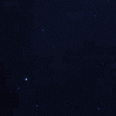
6.
奥特总结失利教训强调快速复盘以迎接未来
2026-05-26
7.
斯基拉引发关注维拉伯恩茅斯多特药厂争抢
2026-07-22
8.
勇士状态回暖老鹰强势崛起库明加表现低迷
2026-05-14