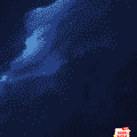
体抗压能力，并制定策
益。
题。尤其是在职业联赛
信任危机，对整个职业
理裁判）来帮助解决类
视。因此，对于我国足
赛原则，希望每位参与
”。