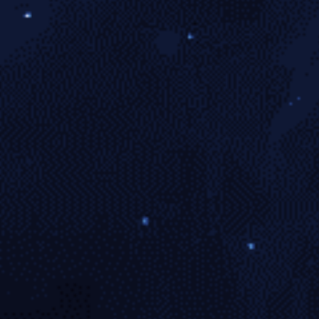
延伸阅读
1.
老里幽默回应詹姆斯对密尔沃基的不满建议
2026-05-15
2.
曼联发布第三季度财报盈利3770万镑计划投
2026-06-21
3.
湖记：斯玛特续约失败背后真相揭晓让我彻
2026-07-24
4.
桑德兰单届世界杯进球人数达5人英超历史
2026-07-14
5.
姆巴佩期待比赛胜利不愿意经历点球大战尽
2026-07-29