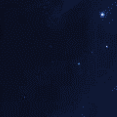
此外，这种情绪也传
略来适应当前联盟内
4、后续影
这起事件不仅仅是一
中，各支球队都希望
体育生态造成损害。
同时，这也促使各方重
似争端。在许多国家和
球来说，加强科技应
最后，这一事件让我
者都能为推动赛事发展
总结：