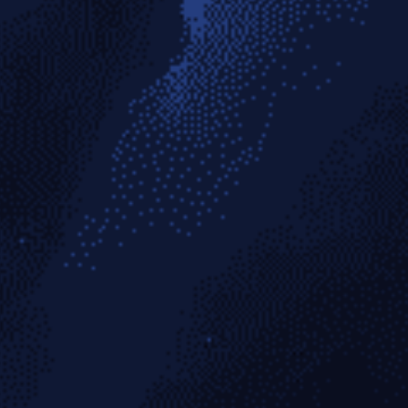
疑似击中费利佩手臂”事件不仅是一次局部性的争议，它深刻揭
解读差异、公平性保障等。这要求各方共同努力，为提升职业联
每位运动员都能在公平公正的平台上施展才华。
更多关于如何解决类似争端的新思路、新方法，同时希望能够推
，使得每场比赛都能更好地体现出竞技精神和艺术魅力，为广大