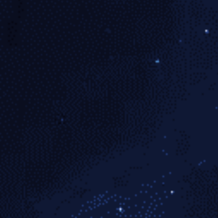
爱德华兹认为，一个
冷静，并相信自己的
他相信，自信心来源
态，以积极乐观姿态
同时，他也提醒大家
帮助他们克服困难，
总结：
综上所述，爱德华兹
及正确心理状态在竞
通过这样的分析，我
只有这样，他们才能