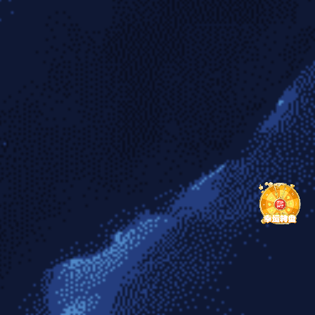
对问题。这种相互扶
。
各自的小秘密，这样一
队员都投入到紧张有序
模拟比赛场景，队员们
基础。因此，认真对待