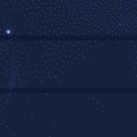
谈更衣室氛围称队友们全力以
2026-06-13 00:54
70 次阅读
首页
/
体育看点
，爱德华兹谈到了球队更衣室的氛围，并表示队友们全力以赴地
团队合作和积极的心态如何在比赛中发挥重要作用。本文将从四
围，包括团队精神的重要性、相互支持的力量、训练准备的充分
仅影响着球员个人表现，更是整个球队能否取得胜利的关键。通