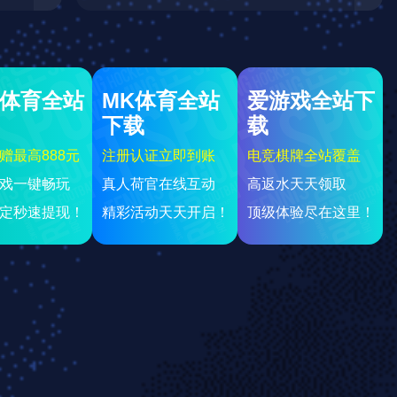
之间相互信任、彼此尊
仅体现在场上，更是在
这种团结一致，让他们
队友间如何通过沟通和