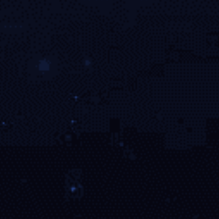
App下载
关于我们
隐私政策
服务协议
网站地图
合作 / 推荐平台
app下载、登录入口、官方网站、网
中国)官方网站欢迎大家选择真正的
第一时间处理各类问题，正规集团平