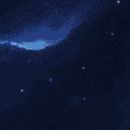
上一篇：
巴尔韦德遭拳击受伤后回归皇马参…
延伸阅读
1.
斯基拉引发关注维拉伯恩茅斯多特药厂争抢
2026-07-22
2.
官方解读塞内西倒地争议点球VAR认为裁判
2026-06-17