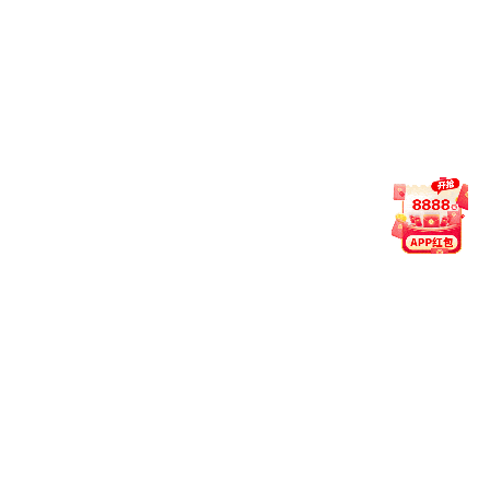
会重新找到自信，并帮助球队取得更多胜利。
4、波津桂子双双复苏
与此同时，在这股变动潮流中，波津桂子的复苏无疑
是一剂强心针。他们两人在场上的默契配合，以及个
人能力的发展，为各自所在球队带来了新的活力。在
经历伤病困扰之后，他们重新找到了最佳状态，不仅
提升了自身数据，也有效推动了全队整体水平提升。
特别是在最近几场比赛中，两人的精彩发挥屡屡成为
胜负手。无论是在关键时刻投篮命中率或是助攻数
上，都显示出了极佳的数据。这种双核驱动模式，让
所在球队拥有更多战术选择，有效克服了以往单一进
攻模式的问题，使得比赛节奏更加灵活多变。