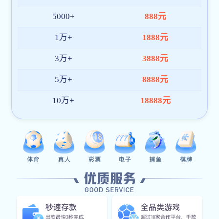
前NBA联赛中的这些动态。
1、勇士状态回暖
经过一段时间的调整与磨合，金州勇士队在近期比赛
中逐渐找回了胜利的感觉。他们在防守端和进攻端都
展现出更高的效率，使得整个团队运转更加顺畅。尤
其是库里和汤普森两位核心球员，他们不仅在场上提
供了稳定的得分，同时也不断提升其他队友的表现。
这样的团队配合无疑为勇士重返胜利轨道奠定了基
础。
此外，勇士的替补阵容也开始发挥出重要作用。年轻
球员们在教练组的指导下不断成长，为球队提供了更
多战术选择。这种深厚的板凳深度，让勇士能够在比
赛中保持高强度的对抗，从而有效地应对不同风格的