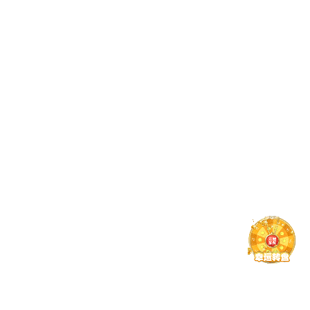
值得一提的是，老鹰的新秀球员和年轻球员同样展现
出了不俗的发展潜力。他们不仅能适时贡献关键分
数，还能承担起防守责任，为球队注入新鲜血液。这
种年轻化战略使得老鹰未来发展前景广阔，同时也增
强了整体竞争力。
总之，通过持续努力与战术创新，老鹰队正朝着更高
目标迈进，他们有能力挑战东部顶尖球队，并且争取
一个理想的位置进入季后赛。从目前情况来看，如果
他们能维持这种状态，将会给整个联盟带来极大的震
撼。
3、库明加表现低迷
尽管勇士状态回暖，但年轻球员库明加却面临着严峻