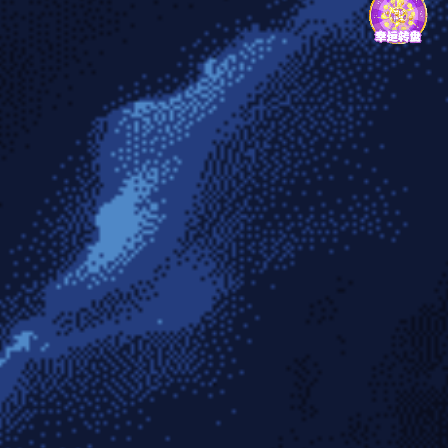
义的事情。这不仅意味
反映了一种对体育精神和
动。
西这样的巨星身上，是
奋斗。
促使梅西考虑退役的问
比赛，比如教练或者顾
善事业或青少年培训等
现在对社会及下一代所