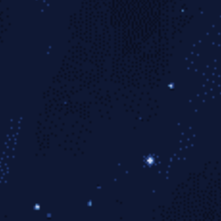
长，很多人开始担心梅西的竞技状态。但事实上，他依然表现出
了极高水平。尽管已经步入职业生涯晚期，但他依旧保持着令人
中的影响力丝毫未减。
领导作用也愈加明显。他不仅仅是进攻核心，更是在关键时刻能
了单纯的数据统计，让他的存在成为球队不可或缺的一部分。不
了许多，这也是为何毛里塔尼亚主帅如此看重他的原因之一。
到来的世界杯，不少专家认为，只要梅西保持健康，他完全有能
里塔尼亚主帅所期待的——希望看到这位伟大的球员再一次书写
尼亚主帅的期待
梅西寄予厚望并不是偶然，而是基于对足球本质和运动精神深刻
员应该以团队为重，不仅要追求个人荣誉，还要努力提升整个球
的比赛中发挥出色，引领更多年轻球员成长。