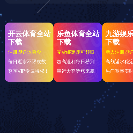
象征，并探讨他是否
1、梅西的
自2004年首次进入
其成为当代足球史上
帮助巴萨赢得了十多个
另一方面，在国际赛场
人和球队历史性的突
的活力。在过去的几
这样的辉煌成就让毛
个人能力，更能够激
来说绝非不可能。
2、当前状