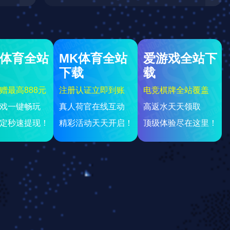
队取得的诸多荣誉，使
人能及。此外，梅西还
赢得美洲杯，实现了个
为阿根廷足球注入了新
重要支柱。
，梅西不仅具备卓越的
中，再次夺冠，对梅西