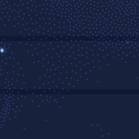
帅对梅西寄予厚望希望他再夺
2026-06-09 18:38
63 次阅读
首页
/
体育看点
是一个传奇人物，他的技术、才华和领导力让全世界为之倾倒。
望他能够在即将到来的世界杯中再度夺冠，并在此之后选择退役
将从四个方面深入探讨这一话题，包括梅西的历史成就、当前状
梅西未来可能的发展方向。在这些方面，我们将详细分析梅西如