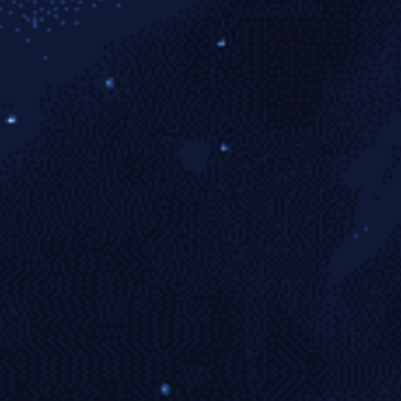
上一篇：
米奇预测文班将出战开拓者系列赛…
延伸阅读
1.
罗马德比定于周日18点进行尤文米兰科莫那
2026-07-01
2.
曼联发布第三季度财报盈利3770万镑计划投
2026-06-21
3.
梅努首次入选英格兰队名单期待在图赫尔麾