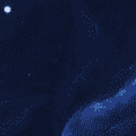
好的礼物。
加拉格尔正在不断努力提升个人能力，同时也鼓励周围的人一起
能够创造辉煌。而这份责任感与使命感正是他前进的不竭动力来
望与坚定决心
充满信心，并已设定了清晰的发展目标。他希望能够继续保持良
的大赛机会。同时，他也期待能带领俱乐部向更高层次迈进，实
面，加拉格尔计划参与更多技术分析课程，以进一步提升自己的
多领导责任，在团队中发挥更大的作用，成为年轻球员们学习和
保持热爱足球、坚持不懈努力，就一定会迎来属于自己的辉煌时
花结果，而这份执着正是驱动他前行的重要力量。