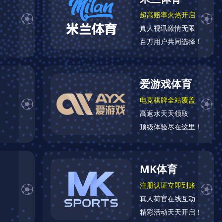
与俱乐部期待
发誓不辜负球迷和俱乐
坚定信念。在接下来的
，其次，他如何克服这
心。通过这些内容，读