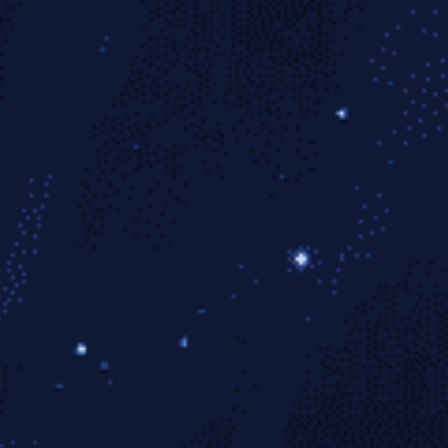
应对各种挑战。
友请教，在训练中虚心学习，不断吸收新的战术理念。通过与经
己的比赛阅读能力，对场上的判断也变得更加敏锐。这种成长让
新获得上场机会。
证明了自己的实力。每当站上绿茵场，加拉格尔都全力以赴，无
的拼搏精神。他用实际行动告诉大家，艰难时期已经过去，现在
及俱乐部的承诺
忠实球迷和支持俱乐部，就没有今天这个自己。他常常表示，要
。因此，他发誓要尽最大努力来回馈他们对自己的支持与厚爱。
望能感染身边的人。
也明确表示，将继续为俱乐部争取荣誉而奋斗。他希望能够帮助
结奋进、不屈不挠的一面。在他的眼中，每一次胜利都是对团队