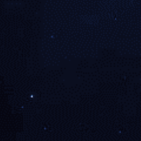
6.
穆帅或重返皇马引发热议卡西社媒三连发爆
2026-06-06
7.
皮尔斯直言尼克斯骑士晋级无关紧要夺冠实
2026-06-29
8.
斯基拉引发关注维拉伯恩茅斯多特药厂争抢
2026-07-22