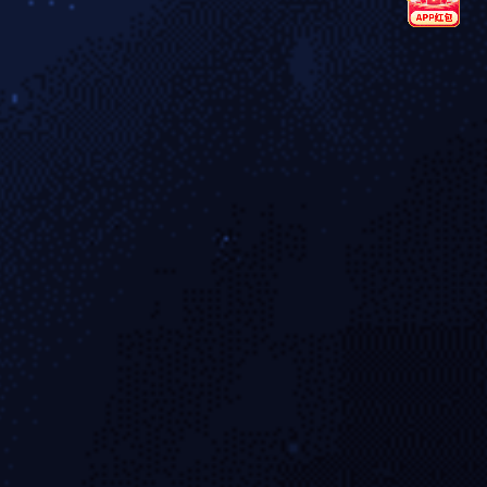
中重要的一步。从经历
其他年轻球员的一种激
而是一颗正在冉冉升起
将见证这一伟大的旅
下一篇：
拜仁官方发布海报祝贺哈里凯恩荣