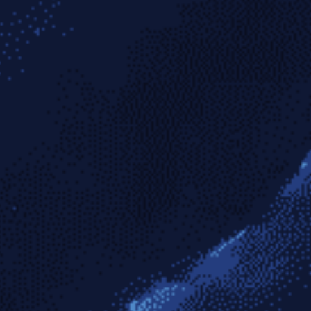
验丰富的球员互动，加
他逐渐赢得教练组和队
论是在进攻还是防守
是属于他的崭新篇章。
把每一场比赛都当作向
在训练和比赛中，他总
球队取得更好的成绩，
努力工作的最好奖励，