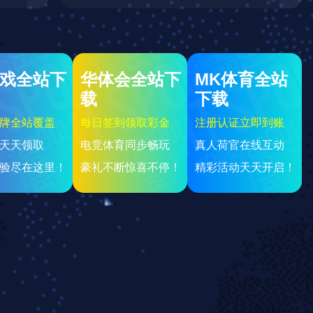
比赛本身，还包括外界
明自己的价值。然而，
对他的自信心造成了很
加强身体素质和心理素
础。
，还特别注重心理调
找回了自信，让自己能