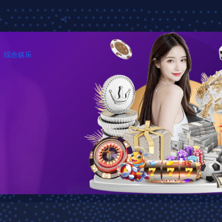
App
关于我们
体育看点
球体育盛事
门体育项目。
容实时更新
。