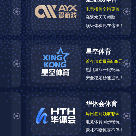
创下历史最年轻纪录
关注。近期，年轻球员
0次的球员，并且以其
反映出阿森纳青训体系
重要性、这一成就对阿