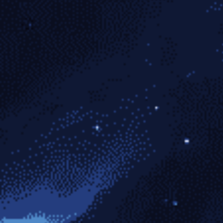
为如此，他才能够屡
大家都能勇敢面对困
Sáka通过自身努力
就一定能取得回报。
而推动社会发展与进
总结：
Sáka成为阿森纳队
大突破，也是整个足
着未来足球世界将涌
总之，在这个充满机遇
涌现，他们必将在绿
神，为各自支持的球