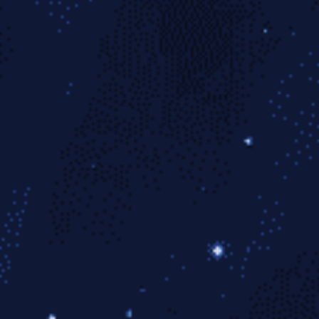
键人物，萨卡在场上的作用不可小觑。他灵活多变，可以根据比
使得他成为对手防线的一大隐患。从进攻端来看，萨卡不仅能够
存在极大丰富了球队的战术选择。
和经验积累，萨卡逐渐承担起更大的责任。在许多关键比赛中，
转局势。他对于比赛节奏的把握以及临场发挥，让人们看到了一
整体士气。
赛季中，萨卡又一次迎来了质变式的发展。他不仅保持着稳定高
部分。无论是在重要赛事还是日常联赛中，他都用实际行动证明
生涯的新阶段。
就对阿森纳未来影响
据分析技术的发展，各支球队越来越注重年轻球员的发展。萨卡
达50+并创下最年轻纪录，无疑将激励更多年轻小将追随他的