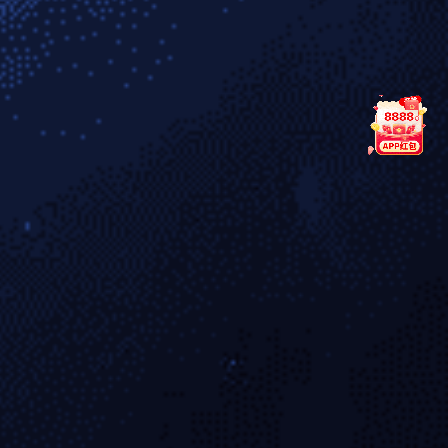
舞着身边每一个人，让
证明，只要付出努力，
积极向上的人生观，从
个人职业生涯的一次重
即将来临，同时也昭示
梦想的新一代球员不断
继续秉持拼搏奋斗精