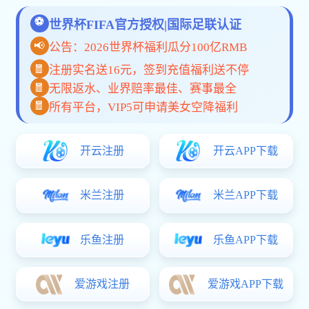
梅努首次入选英格兰队名单期
待在图赫尔麾下展现实力